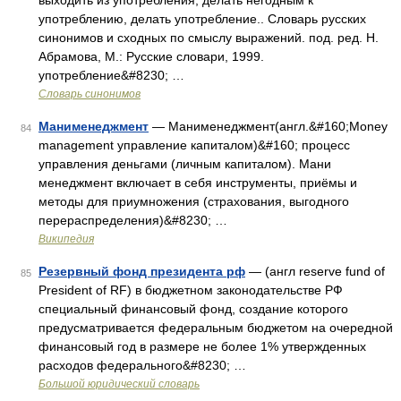
выходить из употребления, делать негодным к
употреблению, делать употребление.. Словарь русских
синонимов и сходных по смыслу выражений. под. ред. Н.
Абрамова, М.: Русские словари, 1999.
употребление&#8230; …
Словарь синонимов
Манименеджмент
— Манименеджмент(англ.&#160;Money
84
management управление капиталом)&#160; процесс
управления деньгами (личным капиталом). Мани
менеджмент включает в себя инструменты, приёмы и
методы для приумножения (страхования, выгодного
перераспределения)&#8230; …
Википедия
Резервный фонд президента рф
— (англ reserve fund of
85
President of RF) в бюджетном законодательстве РФ
специальный финансовый фонд, создание которого
предусматривается федеральным бюджетом на очередной
финансовый год в размере не более 1% утвержденных
расходов федерального&#8230; …
Большой юридический словарь