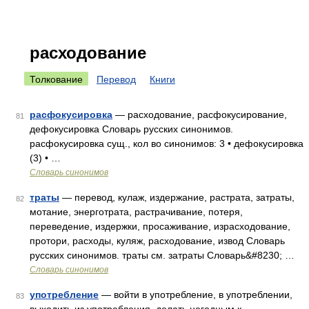
расходование
Толкование
Перевод
Книги
расфокусировка
— расходование, расфокусирование,
81
дефокусировка Словарь русских синонимов.
расфокусировка сущ., кол во синонимов: 3 • дефокусировка
(3) • …
Словарь синонимов
траты
— перевод, кулаж, издержание, растрата, затраты,
82
мотание, энерготрата, растрачивание, потеря,
переведение, издержки, просаживание, израсходование,
протори, расходы, куляж, расходование, извод Словарь
русских синонимов. траты см. затраты Словарь&#8230; …
Словарь синонимов
употребление
— войти в употребление, в употреблении,
83