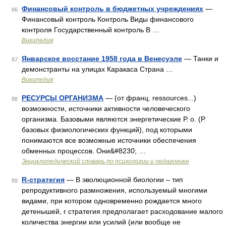
Финансовый контроль в бюджетных учреждениях
—
86
Финансовый контроль Контроль Виды финансового
контроля Государственный контроль В …
Википедия
Январское восстание 1958 года в Венесуэле
— Танки и
87
демонстранты на улицах Каракаса Страна …
Википедия
РЕСУРСЫ ОРГАНИЗМА
— (от франц. ressources...)
88
возможности, источники активности человеческого
организма. Базовыми являются энергетические Р. о. (Р.
базовых физиологических функций), под которыми
понимаются все возможные источники обеспечения
обменных процессов. Они&#8230; …
Энциклопедический словарь по психологии и педагогике
R-стратегия
— В эволюционной биологии – тип
89
репродуктивного размножения, используемый многими
видами, при котором одновременно рождается много
детенышей, r стратегия предполагает расходование малого
количества энергии или усилий (или вообще не