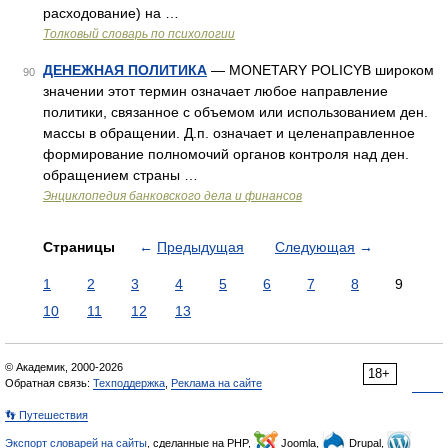
расходование) на …
Толковый словарь по психологии
ДЕНЕЖНАЯ ПОЛИТИКА
— MONETARY POLICYВ широком
90
значении этот термин означает любое направление
политики, связанное с объемом или использованием ден.
массы в обращении. Д.п. означает и целенаправленное
формирование полномочий органов контроля над ден.
обращением страны …
Энциклопедия банковского дела и финансов
Страницы
←
Предыдущая
Следующая
→
1
2
3
4
5
6
7
8
9
10
11
12
13
© Академик, 2000-2026
18+
Обратная связь:
Техподдержка
,
Реклама на сайте
👣 Путешествия
Экспорт словарей на сайты
, сделанные на PHP,
Joomla,
Drupal,